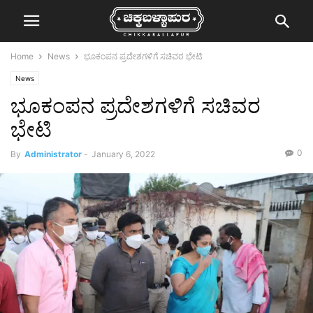
Home
News
ಭೂಕಂಪನ ಪ್ರದೇಶಗಳಿಗೆ ಸಚಿವರ ಭೇಟಿ
News
ಭೂಕಂಪನ ಪ್ರದೇಶಗಳಿಗೆ ಸಚಿವರ
ಭೇಟಿ
0
By
Administrator
-
January 6, 2022