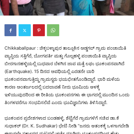
Chikkaballpaur : ಚಿಕ್ಕಬಳ್ಳಾಪುರ ತಾಲ್ಲೂಕಿನ ಅಡ್ಡಗಲ್ ಗ್ರಾಮ ಪಂಚಾಯಿತಿ
ವ್ಯಾಪ್ತಿಯ ಸತ್ತಿಗೆರೆ, ಬೋಗಪರ್ತಿ ಮತ್ತು ಗೊಲ್ಲಹಳ್ಳಿ ಪಂಚಾಯಿತಿ ವ್ಯಾಪ್ತಿಯ
ಬೀರಗಾನಹಳ್ಳಿಯಲ್ಲಿ ಬುಧವಾರ ಬೆಳಗಿನ ಜಾವ ಮತ್ತೆ ಲಘು ಭೂಕಂಪನವಾಗಿದೆ
(Earthquake). 15 ದಿನದ ಅವಧಿಯಲ್ಲಿ ಎರಡನೇ ಬಾರಿ
ಭೂಕಂಪನವಾಗುತ್ತಿದ್ದು ಗ್ರಾಮಸ್ಥರು ಭಯಭೀತಗೊಂಡಿದ್ದಾರೆ. ಭಾರಿ ಮಳೆಯ
ಕಾರಣ ಅಂತರ್ಜಲದಲ್ಲಿ ಬದಲಾವಣೆ ನೀರು ಭೂಮಿಯ ಆಳಕ್ಕೆ
ಇಳಿಯುವುದರಿಂದ ಈ ರೀತಿಯ ಭೂಕಂಪನಗಳು ಈ ಭಾಗದಲ್ಲಿ ಮುಂದಿನ ಒಂದು
ತಿಂಗಳವರೆಗೂ ಸಂಭವಿಸಲಿವೆ ಎಂದು ಭೂವಿಜ್ಞಾನಿಗಳು ತಿಳಿಸಿದ್ದಾರೆ.
ಭೂಕಂಪನ ಪ್ರದೇಶಗಳಾದ ಬಂಡಹಳ್ಳಿ, ಶೆಟ್ಟಿಗೆರೆ ಗ್ರಾಮಗಳಿಗೆ ಸಚಿವ ಡಾ.ಕೆ
ಸುಧಾಕರ್ (Dr. K. Sudhakar) ಭೇಟಿ ನೀಡಿ “ಜನರು ಆತಂಕಕ್ಕೆ ಒಳಗಾಗಬೇಡಿ
ಈಗಾಗಲೇ ಸರ್ಕಾರದ ಮಟ್ಟದಲ್ಲಿ ಚರ್ಚೆ ಮಾಡಿದ್ದು ಭೂಕಂಪನದಿಂದ ಹೆಚ್ಚು