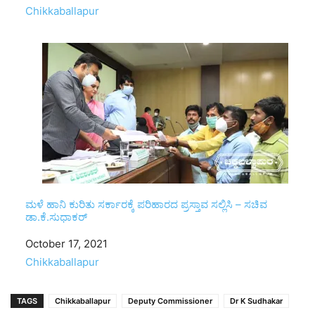
In relation to
Chikkaballapur
ಮಳೆ ಹಾನಿ ಕುರಿತು ಸರ್ಕಾರಕ್ಕೆ ಪರಿಹಾರದ ಪ್ರಸ್ತಾವ ಸಲ್ಲಿಸಿ – ಸಚಿವ
ಡಾ.ಕೆ.ಸುಧಾಕರ್
Date
October 17, 2021
In relation to
Chikkaballapur
TAGS
Chikkaballapur
Deputy Commissioner
Dr K Sudhakar