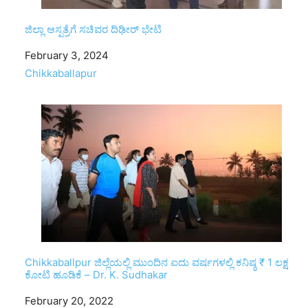
ಜಿಲ್ಲಾ ಆಸ್ಪತ್ರೆಗೆ ಸಚಿವರ ದಿಢೀರ್ ಭೇಟಿ
Date
February 3, 2024
In relation to
Chikkaballapur
Chikkaballpur ಜಿಲ್ಲೆಯಲ್ಲಿ ಮುಂದಿನ ಐದು ವರ್ಷಗಳಲ್ಲಿ ಕನಿಷ್ಠ ₹ 1 ಲಕ್ಷ
ಕೋಟಿ ಹೂಡಿಕೆ – Dr. K. Sudhakar
Date
February 20, 2022