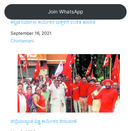
Join WhatsApp
ಕಟ್ಟಡ ನಿರ್ಮಾಣ ಕಾರ್ಮಿಕರ ಮಕ್ಕಳಿಗೆ ಉಚಿತ ತರಬೇತಿ
Date
September 16, 2021
In relation to
Chintamani
ಜಿಲ್ಲೆಯಾದ್ಯಂತ ವಿಶ್ವ ಕಾರ್ಮಿಕರ ದಿನಾಚರಣೆ