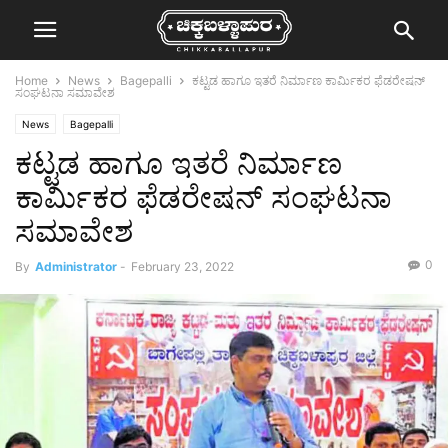
Home
News
Bagepalli
ಕಟ್ಟಡ ಹಾಗೂ ಇತರೆ ನಿರ್ಮಾಣ ಕಾರ್ಮಿಕರ ಫೆಡರೇಷನ್
ಸಂಘಟನಾ ಸಮಾವೇಶ
News
Bagepalli
ಕಟ್ಟಡ ಹಾಗೂ ಇತರೆ ನಿರ್ಮಾಣ
ಕಾರ್ಮಿಕರ ಫೆಡರೇಷನ್ ಸಂಘಟನಾ
ಸಮಾವೇಶ
0
By
Administrator
-
February 23, 2022