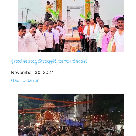
ಕೈವಾರ ತಾತಯ್ಯ ದೇವಸ್ಥಾನಕ್ಕೆ ಬಾಗಿಲು ಜೋಡಣೆ
Date
November 30, 2024
In relation to
Gauribidanur