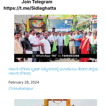
Join Telegram
https://t.me/Sidlaghatta
ಸರ್ಕಾರಿ ನೌಕರರ ಬೃಹತ್ ಸಮ್ಮೇಳನದಲ್ಲಿ ಭಾಗವಹಿಸಲು ತೆರಳಿದ ಜಿಲ್ಲೆಯ
ಸರ್ಕಾರಿ ನೌಕರರು
Date
February 28, 2024
In relation to
Chikkaballapur