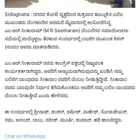
Sidlaghatta : ನಗರದ ಕೋಟೆ ವೃತ್ತದಿಂದ ಶುಕ್ರವಾರ ತಾಲ್ಲೂಕಿನ ಬಲಿಜ
ಮುಖಂಡರು ಬೆಂಗಳೂರಿನ ಅರಮನೆ ಮೈದಾನದಲ್ಲಿ ಆಯೋಜಿಸಿದ್ದ
ಎಂ.ಆರ್.ಸೀತಾರಾಮ್ (M R Seetharam) ಬೆಂಬಲಿಗರ ಸಮಾಲೋಚನಾ
ಸಭೆಯಲ್ಲಿ ಪಾಲ್ಗೊಳ್ಳಲು ತೆರಳುವ ಸಂದರ್ಭದಲ್ಲಿ ಬಲಜಿಗ ಮುಖಂಡ ಕಿಶನ್
(ನಂದು) ಅವರು ಮಾತನಾಡಿದರು.
ಎಂ.ಆರ್.ಸೀತಾರಾಮ್ ರವರು ಕಾಂಗ್ರೆಸ್ ಪಕ್ಷದಲ್ಲಿ ನಿಷ್ಠಾವಂತ
ಕಾರ್ಯಕರ್ತರಾಗಿದ್ದರು. ಅವರಿಗೆ ಅನ್ಯಾಯವಾಗಿರುವುದನ್ನು ಖಂಡಿಸಿ ನಮ್ಮ
ಬಲಿಜಿಗ ಬಾಂಧವರು ಸೀತಾರಾಂ ರವರಿಗೆ ಬೆಂಬಲ ನೀಡುತ್ತಿದ್ದೇವೆ. ಸೀತಾರಾಂ
ರವರು ಯಾವುದೇ ನಿರ್ಧಾರ ತೆಗೆದುಕೊಂಡರೂ ಅವರಿಗೆ ನಮ್ಮ ಬಲಿಜ ಬಾಂಧವರು
ಬೆಂಬಲ ನೀಡುತ್ತೇವೆ ಎಂದು ಹೇಳಿದರು.
ಈ ಸಂದರ್ಭದಲ್ಲಿ ಶ್ರೀನಾಥ್, ಶಂಕರ್, ರಮೇಶ್, ಮಹೇಶ್, ಸೋಮಶೇಖರ್,
ರಘು, ಆನಂದ್, ಬಾಬು, ನರೇಶ್, ಮೂರ್ತಿ, ಕುಮಾರ್, ಹರಿ ಹಾಜರಿದ್ದರು.
Chat on WhatsApp