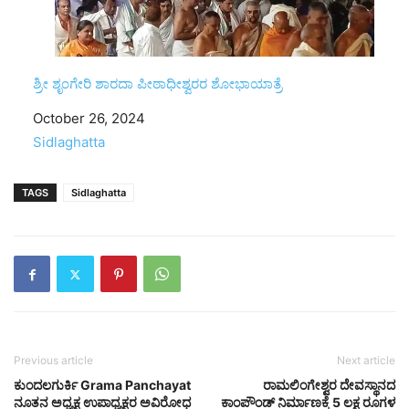
ಶ್ರೀ ಶೃಂಗೇರಿ ಶಾರದಾ ಪೀಠಾಧೀಶ್ವರರ ಶೋಭಾಯಾತ್ರೆ
Date
October 26, 2024
In relation to
Sidlaghatta
TAGS
Sidlaghatta
Previous article
Next article
ಕುಂದಲಗುರ್ಕಿ Grama Panchayat
ರಾಮಲಿಂಗೇಶ್ವರ ದೇವಸ್ಥಾನದ
ನೂತನ ಅಧ್ಯಕ್ಷ ಉಪಾಧ್ಯಕ್ಷರ ಅವಿರೋಧ
ಕಾಂಪೌಂಡ್ ನಿರ್ಮಾಣಕ್ಕೆ 5 ಲಕ್ಷ ರೂಗಳ